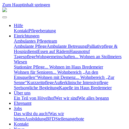
Zum Hauptinhalt springen
Hilfe
Kontakt
Pflegeberatung
Einrichtungen
Ambulantes Pflegeteam
Ambulante Pflege
Ambulante Betreuung
Palliativpflege &
Hospizdienst
Essen auf Rädern
Hausnotruf
Tagespflege
Wohngemeinschaften
... Wohnen an Stollmeiers
Wiesen
Stationäre Pflege
... Wohnen im Haus Bredemeier
Wohnen für Senioren
... Wohnbereich „An den
Emsquellen“
Wohnen mit Demenz
... Wohnbereich „Zur
Senne“
Kurzzeitpflege
Außerklinische Intensivpflege
Seelsorgliche Begleitung
Kapelle im Haus Bredemeier
Über uns
Ein Teil von Hövelhof
Wer wir sind
Wie alles begann
Ehrenamt
Jobs
Das willst du auch!
Was wir
bieten
Ausbildung
BFD
Stellenangebote
Kontakt