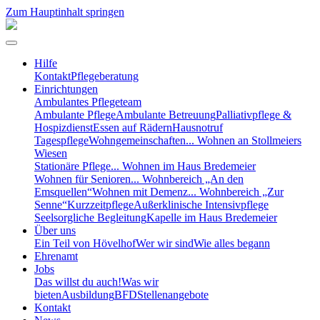
Zum Hauptinhalt springen
Hilfe
Kontakt
Pflegeberatung
Einrichtungen
Ambulantes Pflegeteam
Ambulante Pflege
Ambulante Betreuung
Palliativpflege &
Hospizdienst
Essen auf Rädern
Hausnotruf
Tagespflege
Wohngemeinschaften
... Wohnen an Stollmeiers
Wiesen
Stationäre Pflege
... Wohnen im Haus Bredemeier
Wohnen für Senioren
... Wohnbereich „An den
Emsquellen“
Wohnen mit Demenz
... Wohnbereich „Zur
Senne“
Kurzzeitpflege
Außerklinische Intensivpflege
Seelsorgliche Begleitung
Kapelle im Haus Bredemeier
Über uns
Ein Teil von Hövelhof
Wer wir sind
Wie alles begann
Ehrenamt
Jobs
Das willst du auch!
Was wir
bieten
Ausbildung
BFD
Stellenangebote
Kontakt